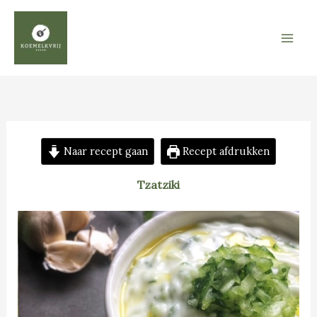
Ga
naar
de
inhoud
Naar recept gaan
Recept afdrukken
Tzatziki