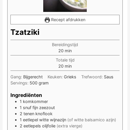
Recept afdrukken
Tzatziki
Bereidingstijd
minuten
20
min
Totale tijd
minuten
20
min
Gang:
Bijgerecht
Keuken:
Grieks
Trefwoord:
Saus
Servings:
500
gram
Ingrediënten
1
komkommer
1
snuf
fijn zeezout
2
tenen
knoflook
1
eetlepel
witte wijnazijn
(of witte balsamico azijn)
2
eetlepels
olijfolie
(extra vierge)